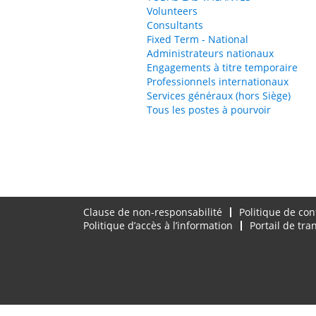
Volunteers
Consultants
Fixed Term - National
Administrateurs nationaux
Engagements à titre temporaire
Professionnels internationaux
Services généraux (hors Siège)
Tous les postes à pourvoir
Clause de non-responsabilité
Politique de con
Politique d’accès à l’information
Portail de tr