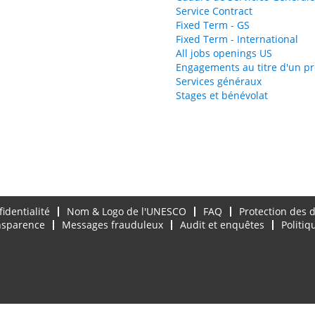
Service Contract
Fixed Term - GS
Fixed Term - International
All jobs openings US
Engagements au titre d'un pr
Services généraux
Stages et bénévolat
fidentialité
Nom & Logo de l'UNESCO
FAQ
Protection des 
ansparence
Messages frauduleux
Audit et enquêtes
Politiq