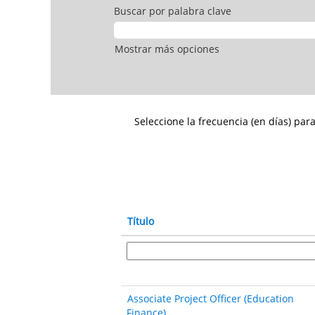
Buscar por palabra clave
Mostrar más opciones
Seleccione la frecuencia (en días) para
Título
Associate Project Officer (Education
Finance)