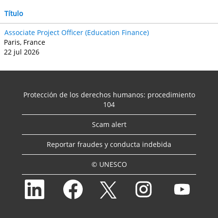
Título
Associate Project Officer (Education Finance)
Paris, France
22 jul 2026
Protección de los derechos humanos: procedimiento
104
Scam alert
Reportar fraudes y conducta indebida
© UNESCO
S
S
S
S
S
e
e
e
e
e
a
a
a
a
a
b
b
b
b
b
r
r
r
r
r
e
e
e
e