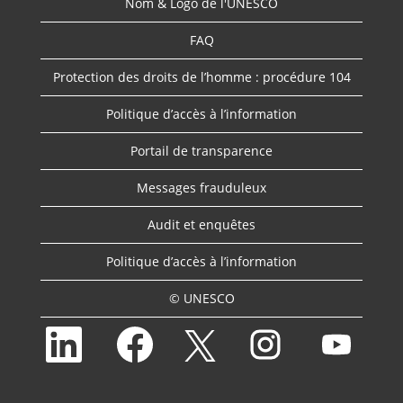
Nom & Logo de l'UNESCO
FAQ
Protection des droits de l’homme : procédure 104
Politique d’accès à l’information
Portail de transparence
Messages frauduleux
Audit et enquêtes
Politique d’accès à l’information
© UNESCO
S
S
S
S
S
’
’
’
’
’
o
o
o
o
o
u
u
u
u
u
v
v
v
v
v
r
r
r
r
r