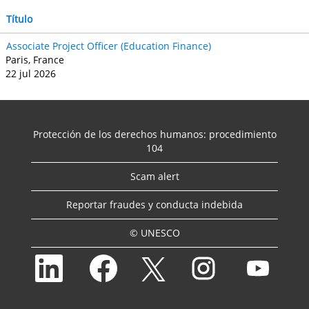
Título
Associate Project Officer (Education Finance)
Paris, France
22 jul 2026
Protección de los derechos humanos: procedimiento
104
Scam alert
Reportar fraudes y conducta indebida
© UNESCO
S
S
S
S
S
e
e
e
e
e
a
a
a
a
a
b
b
b
b
b
r
r
r
r
r
e
e
e
e