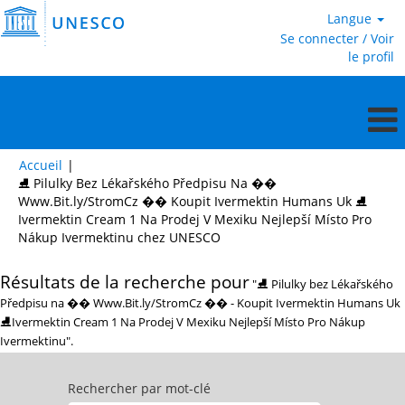
Langue
Se connecter / Voir
le profil
Accueil
|
⛸ Pilulky Bez Lékařského Předpisu Na ��
Www.Bit.ly/StromCz �� Koupit Ivermektin Humans Uk ⛸
Ivermektin Cream 1 Na Prodej V Mexiku Nejlepší Místo Pro
(page
Nákup Ivermektinu chez UNESCO
actuelle)
Résultats de la recherche pour
"⛸ Pilulky bez Lékařského
Předpisu na �� Www.Bit.ly/StromCz �� - Koupit Ivermektin Humans Uk
⛸Ivermektin Cream 1 Na Prodej V Mexiku Nejlepší Místo Pro Nákup
Ivermektinu".
Rechercher par mot-clé