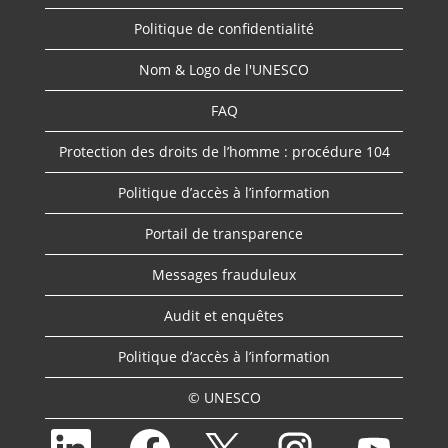
Politique de confidentialité
Nom & Logo de l'UNESCO
FAQ
Protection des droits de l’homme : procédure 104
Politique d’accès à l’information
Portail de transparence
Messages frauduleux
Audit et enquêtes
Politique d’accès à l’information
© UNESCO
S
S
S
S
S
’
’
’
’