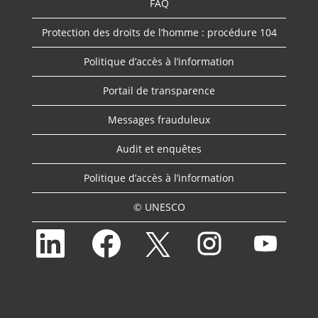
FAQ
Protection des droits de l’homme : procédure 104
Politique d’accès à l’information
Portail de transparence
Messages frauduleux
Audit et enquêtes
Politique d’accès à l’information
© UNESCO
S
S
S
S
S
’
’
’
’
’
o
o
o
o
o
u
u
u
u
u
v
v
v
v
v
r
r
r
r
r
e
e
e
e
e
d
d
d
d
d
a
a
a
a
a