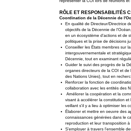
représenter la COI lors de réunions et
RÔLE ET RESPONSABILITÉS 
Coordination de la Décennie de l'O
En qualité de Directeur/Directrice 
objectifs de la Décennie de l'Océan
en un écosystème d'actions et de st
politiques et la prise de décisions 
Conseiller les États membres sur l
intergouvernementale et stratégiqu
Décennie, tout en examinant réguli
Guider le suivi des progrès de la D
organes directeurs de la COI et de
des Nations Unies), tout en recherch
Renforcer la fonction de coordinati
collaboration avec les entités de
Améliorer la coopération et la comm
visant à accélérer la constitution et
veillant s'il y a lieu à optimiser le
Élaborer et mettre en oeuvre des ap
connaissances générées dans le cadr
reproduction et leur transposition à
S'employer à travers l'ensemble de