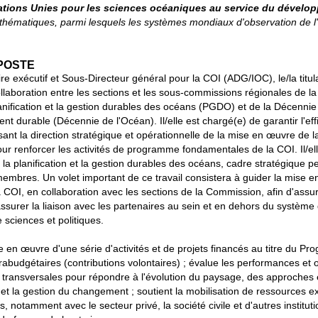
tions Unies pour les sciences océaniques au service du dévelo
thématiques, parmi lesquels les systèmes mondiaux d'observation de l'o
POSTE
re exécutif et Sous-Directeur général pour la COI (ADG/IOC), le/la titul
collaboration entre les sections et les sous-commissions régionales de 
 planification et la gestion durables des océans (PGDO) et de la Décenni
durable (Décennie de l'Océan). Il/elle est chargé(e) de garantir l'effi
sant la direction stratégique et opérationnelle de la mise en œuvre de 
pour renforcer les activités de programme fondamentales de la COI. Il/e
ur la planification et la gestion durables des océans, cadre stratégique 
embres. Un volet important de ce travail consistera à guider la mis
COI, en collaboration avec les sections de la Commission, afin d'ass
assurer la liaison avec les partenaires au sein et en dehors du système 
e sciences et politiques.
mise en œuvre d'une série d'activités et de projets financés au titre du 
budgétaires (contributions volontaires) ; évalue les performances et ori
 transversales pour répondre à l'évolution du paysage, des approches 
 et la gestion du changement ; soutient la mobilisation de ressources ext
s, notamment avec le secteur privé, la société civile et d'autres institu