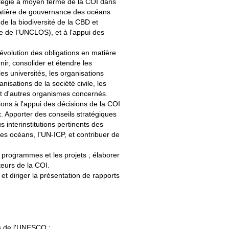
atégie à moyen terme de la COI dans
matière de gouvernance des océans
 la biodiversité de la CBD et
dre de I'UNCLOS), et à l'appui des
l'évolution des obligations en matière
nir, consolider et étendre les
s universités, les organisations
isations de la société civile, les
et d'autres organismes concernés.
ions à l'appui des décisions de la COI
x. Apporter des conseils stratégiques
s interinstitutions pertinents des
es océans, I'UN-ICP, et contribuer de
rogrammes et les projets ; élaborer
teurs de la COI.
et diriger la présentation de rapports
es de l'UNESCO ;