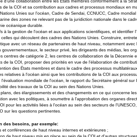
ue d'une collaboration entre les États membres conformément à la Str
ts de la COI et sa contribution aux cadres et processus mondiaux en 
tions Unies sur l'océan, Cadre de Sendai, CCNUCC, Cadre mondial de
 marine des zones ne relevant pas de la juridiction nationale dans le ca
mie océanique durable.
s à la gestion de l'océan et aux applications scientifiques, et identifier 
r celles qui découlent des cadres des Nations Unies. Construire, entrete
itique avec un réseau de partenaires de haut niveau, notamment avec le
gouvernementaux, le secteur privé, les dirigeants des médias, les organ
 centres de catégorie 2, les centres de collaboration de la Décennie 
de la COI, proposer des priorités en vue de l'élaboration de contribut
intention des États membres et dans le cadre des processus multilatérau
es relatives à l'océan ainsi que les contributions de la COI aux processu
'évaluation mondiale de l'océan, le rapport du Secrétaire général sur l
bilité des travaux de la COI au sein des Nations Unies.
ans, des élargissements et des changements en ce qui concerne les p
tion avec les politiques, à soumettre à l'approbation des organes direc
COI pour les activités liées à l'océan au sein des secteurs de l'UNESCO, 
 sur les questions pertinentes.
on des besoins, par exemple:
 et conférences de haut niveau internes et extérieures ;
on de haut niveau mis en place au sein de la COI et d'autres structur