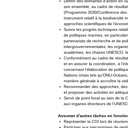
Définir des domaines d'action en v
son ensemble, au cadre de résulta
(Programme 2030/Conférence des Na
instrument relatif à la biodiversité
approches scientifiques de l'écono
Suivre les progrès techniques relatif
de politiques marines, en particulie
partenariats de recherche et de pol
intergouvernementales, les organes 
académies, les chaires UNESCO, les
Conformément au cadre de résultats 
et en assurer la coordination, à l'
concernant l'élaboration de politiqu
Nations Unies tels qu'ONU-Océans, l
manière générale à accroître la visi
Recommander des approches, des pl
et proposer des activités en adéqua
Servir de point focal au sein de la 
aux organes directeurs de l'UNESCO
Assumer d'autres tâches en foncti
Représenter la COI lors de réunions
Participer aux mécanismes de gesti