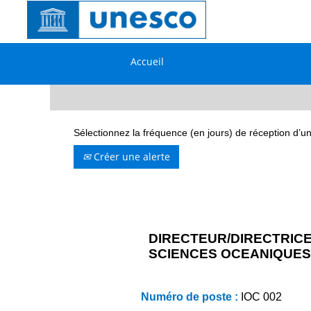
Rechercher par mot-clé
Accueil
Afficher plus d’options
Sélectionnez la fréquence (en jours) de réception d’un
Créer une alerte
DIRECTEUR/DIRECTRICE
SCIENCES OCEANIQUES
Numéro de poste :
IOC 002