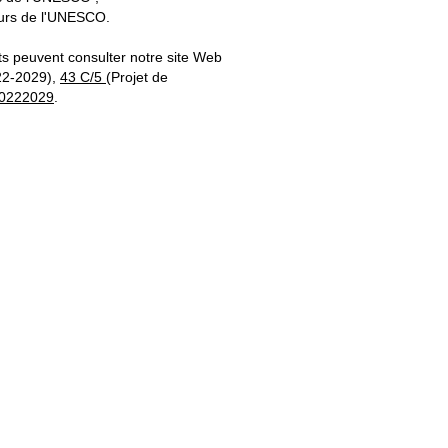
teurs de l'UNESCO.
s peuvent consulter notre site Web
22-2029),
43 C/5
(Projet de
20222029
.