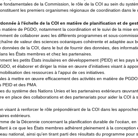
me fondamentales de la Commission, le rôle de la COI au sein du systè
onstituent les premiers organismes régionaux de coordination dans l
onnée à l'échelle de la COI en matière de planification et de ge
n matière de PGDO, notamment la coordination et le suivi de la mise en 
amment de collaborer avec les différents programmes et sous-commissio
chaîne de valeur des sciences océaniques cohérente et adaptée aux bes
re de données de la COI, dans le but de fournir des données, des informa
dans les États membres et chez les partenaires.
ment les petits États insulaires en développement (PEID) et les pays
GDO, et élaborer et diriger la mise en œuvre d'initiatives visant à appo
 mobilisation des ressources à l'appui de ces initiatives.
ales à mettre en œuvre efficacement des activités en matière de PGDO
s PEID et des PMA.
aires du système des Nations Unies et les partenaires extérieurs œuvra
ttre en place des collaborations et des partenariats pour aider la COI à
ation visant à renforcer le rôle prépondérant de la COI dans les appro
ires extérieurs.
e de la Décennie concernant la planification durable de l'océan, en fa
eillant à ce que les États membres adhèrent pleinement à la conception e
u national, ainsi qu'en tirant parti des résultats du programme pour so