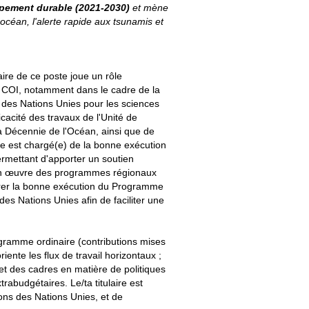
ppement durable (2021-2030)
et mène
céan, l'alerte rapide aux tsunamis et
aire de ce poste joue un rôle
la COI, notamment dans le cadre de la
e des Nations Unies pour les sciences
cacité des travaux de l'Unité de
la Décennie de l'Océan, ainsi que de
lle est chargé(e) de la bonne exécution
permettant d'apporter un soutien
e en œuvre des programmes régionaux
urer la bonne exécution du Programme
des Nations Unies afin de faciliter une
Programme ordinaire (contributions mises
ente les flux de travail horizontaux ;
et des cadres en matière de politiques
rabudgétaires. Le/ta titulaire est
tions des Nations Unies, et de