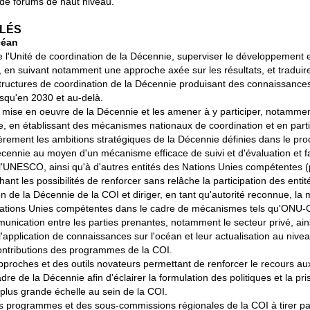
 de forums de haut niveau.
CLÉS
céan
de l'Unité de coordination de la Décennie, superviser le développement 
, en suivant notamment une approche axée sur les résultats, et traduir
ructures de coordination de la Décennie produisant des connaissances u
jusqu'en 2030 et au-delà.
a mise en oeuvre de la Décennie et les amener à y participer, notamme
e, en établissant des mécanismes nationaux de coordination et en par
èrement les ambitions stratégiques de la Décennie définies dans le pro
écennie au moyen d'un mécanisme efficace de suivi et d'évaluation et fac
 l'UNESCO, ainsi qu'à d'autres entités des Nations Unies compétentes 
ant les possibilités de renforcer sans relâche la participation des enti
on de la Décennie de la COI et diriger, en tant qu'autorité reconnue, l
s Nations Unies compétentes dans le cadre de mécanismes tels qu'ONU
unication entre les parties prenantes, notamment le secteur privé, ain
 l'application de connaissances sur l'océan et leur actualisation au nive
s contributions des programmes de la COI.
proches et des outils novateurs permettant de renforcer le recours au
e de la Décennie afin d'éclairer la formulation des politiques et la pri
 plus grande échelle au sein de la COI.
s programmes et des sous-commissions régionales de la COI à tirer par