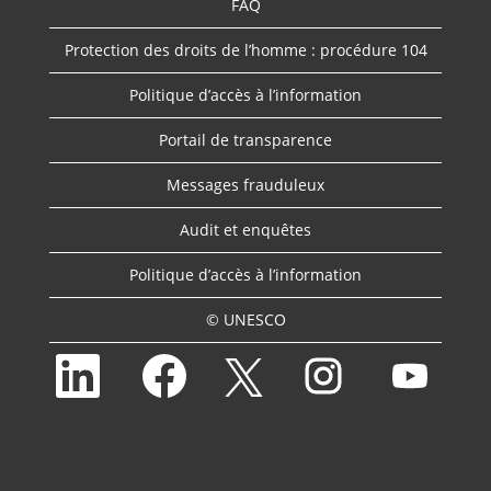
FAQ
Protection des droits de l’homme : procédure 104
Politique d’accès à l’information
Portail de transparence
Messages frauduleux
Audit et enquêtes
Politique d’accès à l’information
© UNESCO
S
S
S
S
S
’
’
’
’
’
o
o
o
o
o
u
u
u
u
u
v
v
v
v
v
r
r
r
r
r
e
e
e
e
e
d
d
d
d
d
a
a
a
a
a