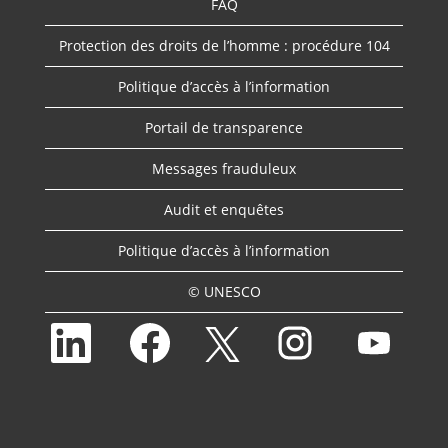
FAQ
Protection des droits de l’homme : procédure 104
Politique d’accès à l’information
Portail de transparence
Messages frauduleux
Audit et enquêtes
Politique d’accès à l’information
© UNESCO
S
S
S
S
S
’
’
’
’
’
o
o
o
o
o
u
u
u
u
u
v
v
v
v
v
r
r
r
r
r
e
e
e
e
e
d
d
d
d
d
a
a
a
a
a