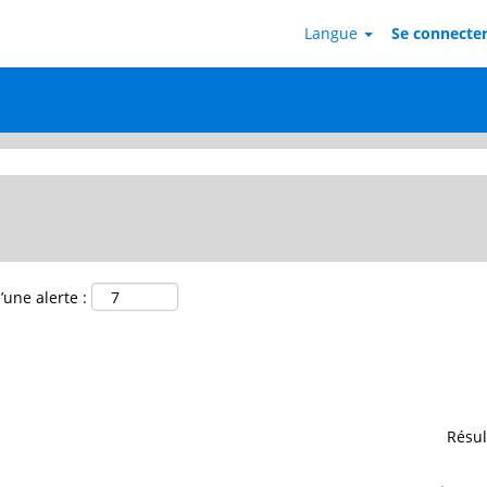
(page
O
Langue
Se connecter 
actuelle)
"administration".
’une alerte :
Résul