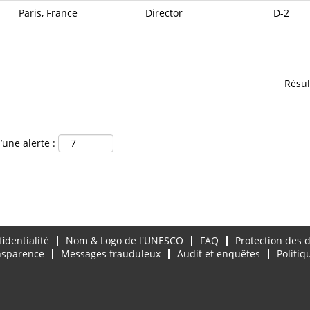
Paris, France
Director
D-2
Résul
’une alerte :
fidentialité
Nom & Logo de l'UNESCO
FAQ
Protection des 
ansparence
Messages frauduleux
Audit et enquêtes
Politiq