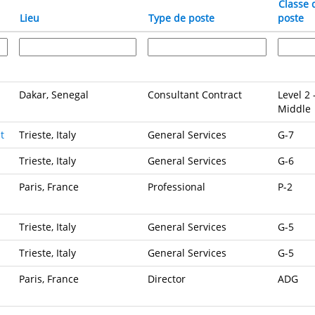
Classe 
Lieu
Type de poste
poste
Dakar, Senegal
Consultant Contract
Level 2 
Middle
t
Trieste, Italy
General Services
G-7
Trieste, Italy
General Services
G-6
Paris, France
Professional
P-2
Trieste, Italy
General Services
G-5
Trieste, Italy
General Services
G-5
Paris, France
Director
ADG