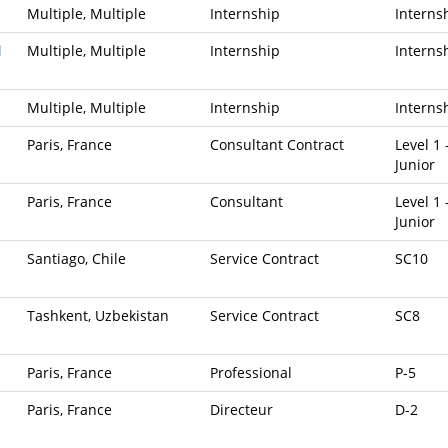
Multiple, Multiple
Internship
Interns
l
Multiple, Multiple
Internship
Interns
Multiple, Multiple
Internship
Interns
Paris, France
Consultant Contract
Level 1 
Junior
Paris, France
Consultant
Level 1 
Junior
Santiago, Chile
Service Contract
SC10
Tashkent, Uzbekistan
Service Contract
SC8
Paris, France
Professional
P-5
Paris, France
Directeur
D-2