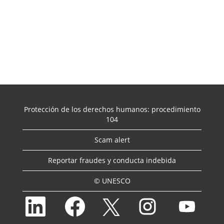
Protección de los derechos humanos: procedimiento
104
Scam alert
Reportar fraudes y conducta indebida
© UNESCO
S
S
S
S
S
e
e
e
e
e
a
a
a
a
a
b
b
b
b
b