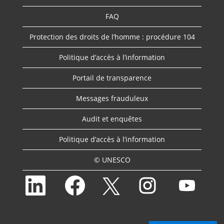
FAQ
Protection des droits de l’homme : procédure 104
Politique d’accès à l’information
Portail de transparence
Messages frauduleux
Audit et enquêtes
Politique d’accès à l’information
© UNESCO
S
S
S
S
S
’
’
’
’
’
o
o
o
o
o
u
u
u
u
u
v
v
v
v
v
r
r
r
r
r
e
e
e
e
e