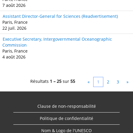
7 août 2026
Assistant Director-General for Sciences (Readvertisement)
Paris, France
22 juil. 2026
Executive Secretary, Intergovernmental Oceanographic
Commission
Paris, France
4 août 2026
Résultats
1 – 25
sur
55
«
1
2
3
»
Clause de non-responsabilité
Politique de confidentialité
Nom & Logo de l'UNESCO